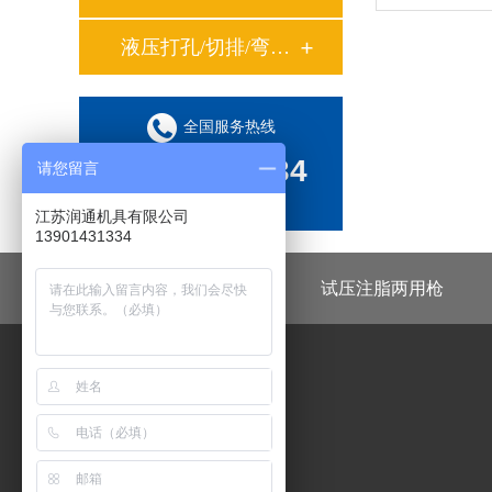
液压打孔/切排/弯管工具系列
全国服务热线
13901431334
请您留言
江苏润通机具有限公司
（微信同号）
13901431334
快速接头
液压泵
试压注脂两用枪