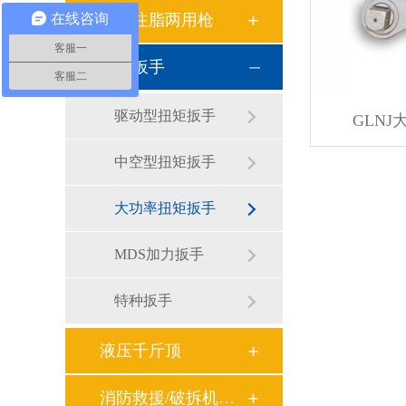
在线咨询
试压注脂两用枪
客服一
液压扳手
客服二
驱动型扭矩扳手
GLN
中空型扭矩扳手
大功率扭矩扳手
MDS加力扳手
特种扳手
液压千斤顶
消防救援/破拆机具系列