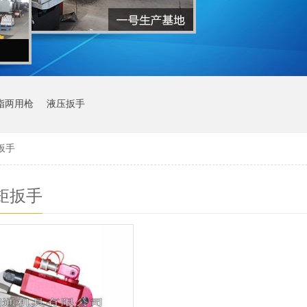
脂两用枪
液压扳手
扳手
矩扳手