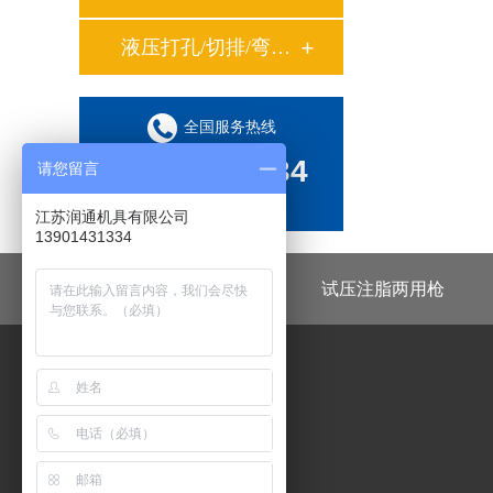
液压打孔/切排/弯管工具系列
全国服务热线
13901431334
请您留言
江苏润通机具有限公司
（微信同号）
13901431334
快速接头
液压泵
试压注脂两用枪