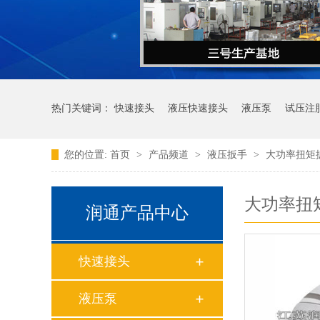
热门关键词：
快速接头
液压快速接头
液压泵
试压注
您的位置:
首页
>
产品频道
>
液压扳手
>
大功率扭矩
大功率扭
润通产品中心
快速接头
液压泵