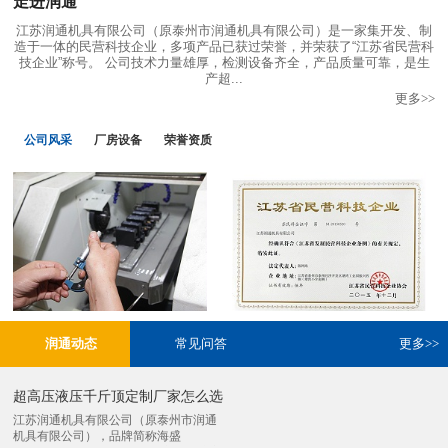
走进润通
江苏润通机具有限公司（原泰州市润通机具有限公司）是一家集开发、制
造于一体的民营科技企业，多项产品已获过荣誉，并荣获了“江苏省民营科
技企业”称号。 公司技术力量雄厚，检测设备齐全，产品质量可靠，是生
产超...
更多>>
公司风采
厂房设备
荣誉资质
江苏名牌产品
润通三号生产基地车间4
润通一号生产基地数控车间1
润通-江苏省民营科技企业
润通动态
常见问答
更多>>
超高压液压千斤顶定制厂家怎么选
江苏润通机具有限公司（原泰州市润通
机具有限公司），品牌简称海盛