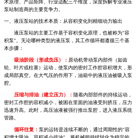
术原理、产品矩阵、行业适配三个维度，深度拆解专业液压
泵站制造商的主要竞争力。
一、液压泵站的技术本质：从容积变化到精细动力输出
液压泵站的主要工作基于容积变化原理，也被称为
"容
积泵"。无论哪种类型的液压泵，其工作循环都遵循三个基
本步骤：
吸油阶段（形成负压）：
原动机带动泵内部件（如齿
轮、叶片或柱塞）运动，使泵内的密封工作腔容积增大，形
成局部真空。在大气压的作用下，油箱中的液压油被吸入泵
腔。
压缩与排油（建立压力）：
随着内部部件的持续运动，
密封工作腔的容积减小，被困在里面的油液受到挤压，压力
迅速升高。此时，高压油液被强行推出泵腔，进入液压系统
管路。
循环往复：
泵的运转是连续不断的，通过周期性的
"容
积增大吸油、容积减小排油"，将机械能持续转化为稳定的