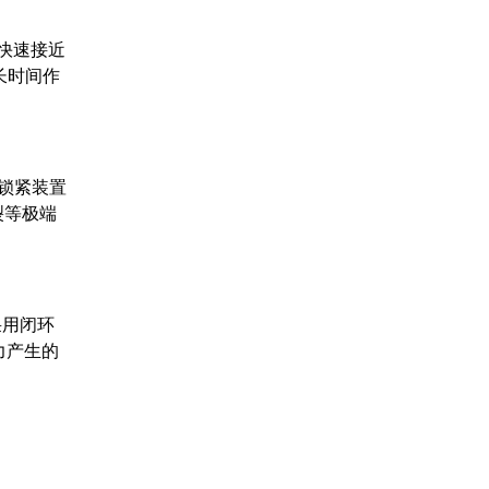
塞快速接近
长时间作
械锁紧装置
裂等极端
采用闭环
力产生的