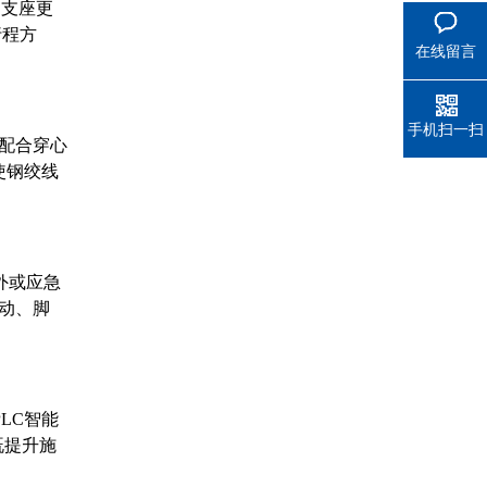
足支座更
行程方
在线留言
手机扫一扫
，配合穿心
使钢绞线
外或应急
动、脚
LC智能
既提升施