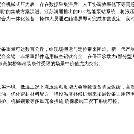
配合机械式压力表，存在数据采集滞后、人工协调效率低下等问
斤顶"的集成方案演进。江苏润通推出的PLC智能泵站系统，将液
整合为一体化装备，操作人员通过触摸屏即可完成参数设定、实
设备重量可达数百公斤，给现场搬运与定位带来困难。新一代产
度合金钢，非承重部件选用航空铝钛合金，在保证承载力
(部分型
市高架桥等吊装条件受限的场景中价值尤为突出。
恶劣环境。低温工况下液压油粘度增大会导致设备响应迟缓，高
压油、优化密封材料配方、增设温度补偿机制来拓展设备适用范
保护、机械锁紧等多重冗余措施
,确保极端工况下系统可控。