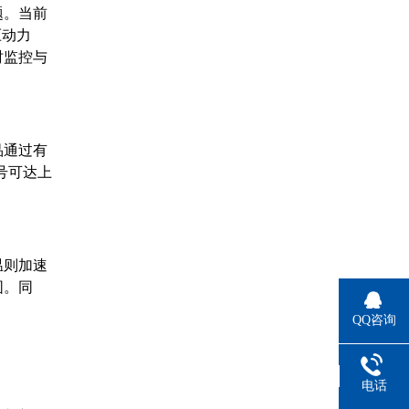
题。当前
压动力
时监控与
品通过有
号可达上
温则加速
围。同
QQ咨询
电话