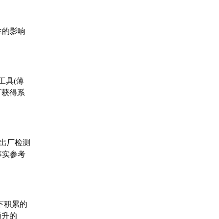
生的影响
工具(薄
可获得系
、出厂检测
事实参考
下积累的
顶升的