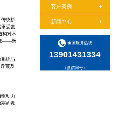
客户案例
。传统桥
新闻中心
需承受数
结构对不
变——既
全国服务热线
13901431334
力系统与
千斤顶及
（微信同号）
加驱动力
活塞的数