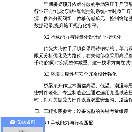
早期桥梁顶升依赖分散的手动液压千斤顶
行业正向
"电动泵站+智能控制系统+大吨位千
源、多路分配阀组、位移传感单元、控制终端
数据记录,提升施工规范化水平。
3.2 承载能力与轻量化设计的平衡优化
传统大吨位千斤顶多采用铸钢结构，单台
限元分析优化受力路径，在关键部位采用高强
千吨)的同时实现整体减重。这一技术方向在城
3.3 环境适应性与安全冗余设计强化
桥梁顶升作业常面临高温、低温、潮湿等
密封件老化。专业制造企业通过选用宽温域液
时，针对关键受力部件设置双重安全阀、溢流
四、工程实践参考：设备选型的关键考量维度
在线咨询
4.1 承载能力与行程匹配
客服一