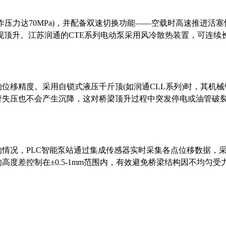
作压力达70MPa)，并配备双速切换功能——空载时高速推进活
现顶升。江苏润通的CTE系列电动泵采用风冷散热装置，可连续
响位移精度。采用自锁式液压千斤顶
(如润通CLL系列)时，其机
暂失压也不会产生沉降，这对桥梁顶升过程中突发停电或油管破
的情况，
PLC智能泵站通过集成传感器实时采集各点位移数据，
度差控制在±0.5-1mm范围内，有效避免桥梁结构因不均匀受