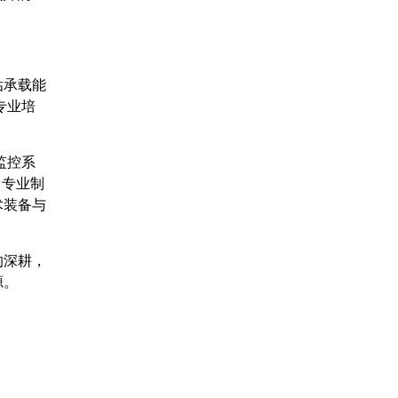
估承载能
专业培
监控系
。专业制
术装备与
的深耕，
源。