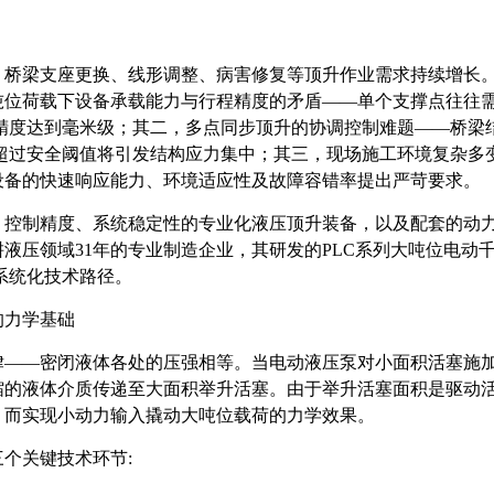
，桥梁支座更换、线形调整、病害修复等顶升作业需求持续增长
吨位荷载下设备承载能力与行程精度的矛盾
——单个支撑点往往
精度达到毫米级；其二，多点同步顶升的协调控制难题——桥梁
超过安全阈值将引发结构应力集中；其三，现场施工环境复杂多
设备的快速响应能力、环境适应性及故障容错率提出严苛要求。
、控制精度、系统稳定性的专业化液压顶升装备，以及配套的动
耕液压领域
31年的专业制造企业，其研发的PLC系列大吨位电动
系统化技术路径。
的力学基础
律
——密闭液体各处的压强相等。当电动液压泵对小面积活塞施
缩的液体介质传递至大面积举升活塞。由于举升活塞面积是驱动
，而实现小动力输入撬动大吨位载荷的力学效果。
三个关键技术环节
: