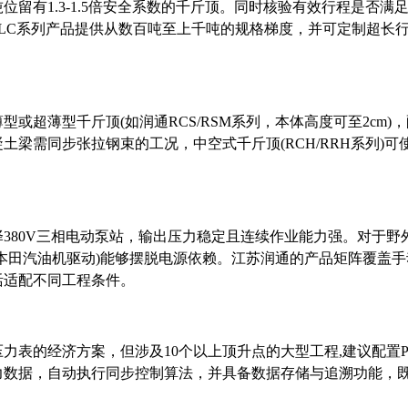
吨位留有
1.3-1.5倍安全系数的千斤顶。同时核验有效行程是否满
LC系列产品提供从数百吨至上千吨的规格梯度，并可定制超长
薄型或超薄型千斤顶
(如润通RCS/RSM系列，本体高度可至2cm)
梁需同步张拉钢束的工况，中空式千斤顶(RCH/RRH系列)可
择
380V三相电动泵站，输出压力稳定且连续作业能力强。对于野
本田汽油机驱动)能够摆脱电源依赖。江苏润通的产品矩阵覆盖手
活适配不同工程条件。
压力表的经济方案，但涉及
10个以上顶升点的大型工程,建议配置P
力数据，自动执行同步控制算法，并具备数据存储与追溯功能，