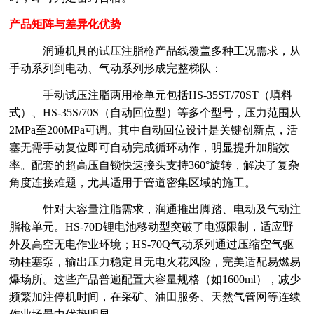
产品矩阵与差异化优势
润通机具的试压注脂枪产品线覆盖多种工况需求，从
手动系列到电动、气动系列形成完整梯队：
手动试压注脂两用枪单元包括
HS-35ST/70ST（填料
式）、HS-35S/70S（自动回位型）等多个型号，压力范围从
2MPa至200MPa可调。其中自动回位设计是关键创新点，活
塞无需手动复位即可自动完成循环动作，明显提升加脂效
率。配套的超高压自锁快速接头支持360°旋转，解决了复杂
角度连接难题，尤其适用于管道密集区域的施工。
针对大容量注脂需求，润通推出脚踏、电动及气动注
脂枪单元。
HS-70D锂电池移动型突破了电源限制，适应野
外及高空无电作业环境；HS-70Q气动系列通过压缩空气驱
动柱塞泵，输出压力稳定且无电火花风险，完美适配易燃易
爆场所。这些产品普遍配置大容量规格（如1600ml），减少
频繁加注停机时间，在采矿、油田服务、天然气管网等连续