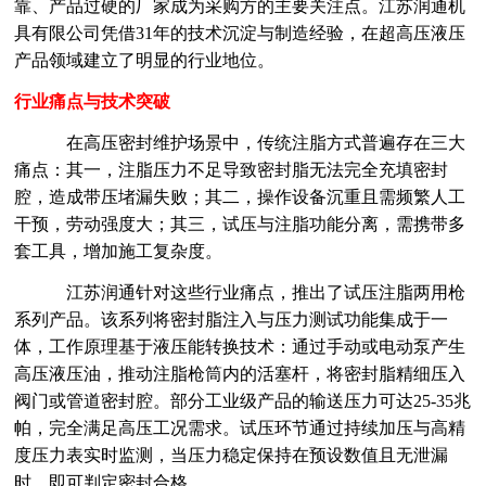
靠、产品过硬的厂家成为采购方的主要关注点。江苏润通机
具有限公司凭借
31年的技术沉淀与制造经验，在超高压液压
产品领域建立了明显的行业地位。
行业痛点与技术突破
在高压密封维护场景中，传统注脂方式普遍存在三大
痛点：其一，注脂压力不足导致密封脂无法完全充填密封
腔，造成带压堵漏失败；其二，操作设备沉重且需频繁人工
干预，劳动强度大；其三，试压与注脂功能分离，需携带多
套工具，增加施工复杂度。
江苏润通针对这些行业痛点，推出了试压注脂两用枪
系列产品。该系列将密封脂注入与压力测试功能集成于一
体，工作原理基于液压能转换技术：通过手动或电动泵产生
高压液压油，推动注脂枪筒内的活塞杆，将密封脂精细压入
阀门或管道密封腔。部分工业级产品的输送压力可达
25-35兆
帕，完全满足高压工况需求。试压环节通过持续加压与高精
度压力表实时监测，当压力稳定保持在预设数值且无泄漏
时，即可判定密封合格。