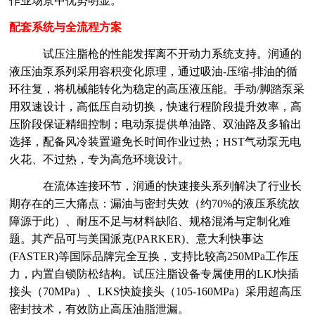
作业场景中优势明显。
配套系统与全流程方案
试压注脂枪的性能发挥离不开动力系统支持。润通的
液压油泵系列采用容积变化原理，通过吸油
-压缩-排油的循
环往复，将机械能转化为稳定的高压液压能。手动/脚踏泵采
用双速设计，高低压自动切换，快速行程阶段提升效率，高
压阶段保证精细控制；电动泵提供单油路、双油路及多输出
选择，配备风冷装置避免长时间作业过热；HST气动泵无电
火花、不过热，专为高危环境设计。
在流体连接环节，润通的快速接头系列解决了行业长
期存在的三大痛点：漏油与密封失效（约
70%的液压系统故
障源于此）、耐压不足与材料缺陷、规格混淆与定制化难
题。其产品可与美国派克(PARKER)、意大利快事达
(FASTER)等国际品牌完全互换，支持比较高250MPa工作压
力，内置自锁防松结构。试压注脂设备专属使用的LKJ快插
接头（70MPa）、LKS快旋接头（105-160MPa）采用超高压
密封技术，有效防止高压油脂泄漏。