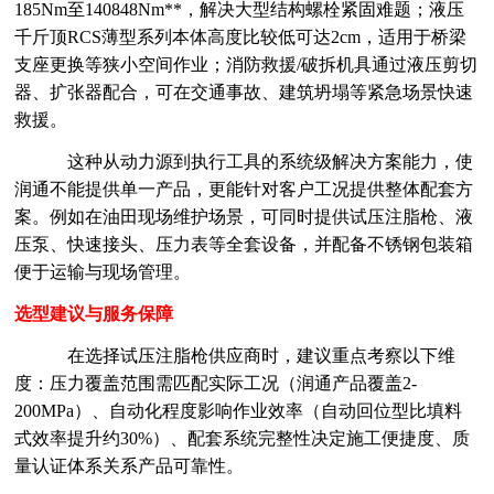
185Nm至140848Nm**，解决大型结构螺栓紧固难题；液压
千斤顶RCS薄型系列本体高度比较低可达2cm，适用于桥梁
支座更换等狭小空间作业；消防救援/破拆机具通过液压剪切
器、扩张器配合，可在交通事故、建筑坍塌等紧急场景快速
救援。
这种从动力源到执行工具的系统级解决方案能力，使
润通不能提供单一产品，更能针对客户工况提供整体配套方
案。例如在油田现场维护场景，可同时提供试压注脂枪、液
压泵、快速接头、压力表等全套设备，并配备不锈钢包装箱
便于运输与现场管理。
选型建议与服务保障
在选择试压注脂枪供应商时，建议重点考察以下维
度：压力覆盖范围需匹配实际工况（润通产品覆盖
2-
200MPa）、自动化程度影响作业效率（自动回位型比填料
式效率提升约30%）、配套系统完整性决定施工便捷度、质
量认证体系关系产品可靠性。