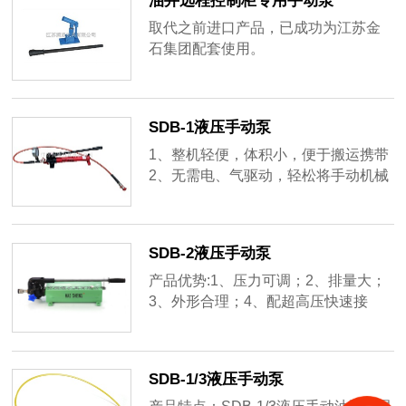
油井远程控制柜专用手动泵
取代之前进口产品，已成功为江苏金
石集团配套使用。
SDB-1液压手动泵
1、整机轻便，体积小，便于搬运携带
2、无需电、气驱动，轻松将手动机械
能转换为液压能，工作静音，安全可
靠3、具有良好的密封性和耐久性4、
操作简单，易于保养5、可搭配液压注
SDB-2液压手动泵
脂枪、液压冲孔机、液压切断机、液
压千斤顶、液压钳、分体拉马等液压
产品优势:1、压力可调；2、排量大；
设备使用
3、外形合理；4、配超高压快速接
头。可根据用户要求定做特殊规格的
的手动泵
SDB-1/3液压手动泵