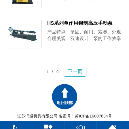
动，高压，超小型，携带方便、操作
头。可根据用户要求定做特殊规格的
简单，应用范围广。
的脚踏泵
HS系列单作用铝制高压手动泵
产品特点：坚固、耐用、紧凑、外观
合理美观；双速设计，泵的工作效率
提高80%配套设备：驱动液压扳手、
中空液压扳手、套筒、过渡套、高压
软管
1
/ 4
下一页
江苏润通机具有限公司 备案号：
苏ICP备16007854号
网站地图