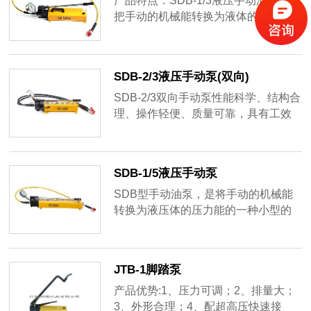
产品特点：SDB-1/3液压手动油泵，是
把手动的机械能转换为液体的压力能
的一种小型液压泵站，在配套油缸及
专用工具的情况下，可以进行各种作
业参数性能：手动动力，无须电源/高
SDB-2/3液压手动泵(双向)
压，小型，携带方便/操作简单，应用
范围广
SDB-2/3双向手动泵性能科学、结构合
理、操作轻便、质量可靠，具有工效
显著、性能稳定、安全可靠、携带方
便等明显特点，该手动油泵广泛用于
冶金、矿山、铁路、汽车、油田、电
SDB-1/5液压手动泵
力等工矿企业的建筑、起重、弯曲、
拉拔、切割及管道的堵漏等。
SDB型手动油泵，是将手动的机械能
转换为液压体的压力能的一种小型的
液压泵站。加装踏板及弹簧复位机
构，可改为脚动操作。在配套的油缸
及专用的情况下，可以进行各种作
JTB-1脚踏泵
业，例如起重、弯形、调直、剪切、
铆合、装配、拆卸及一些建筑施工
产品优势:1、压力可调；2、排量大；
等。油泵的主要特点是：动力为手
3、外形合理；4、配超高压快速接