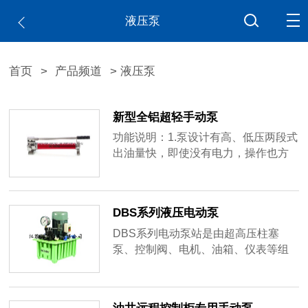
液压泵
首页
>
产品频道
> 液压泵
新型全铝超轻手动泵
功能说明：1.泵设计有高、低压两段式
出油量快，即使没有电力，操作也方
便，任何工作压力，功能与电动式相
同。2.手动操作方式，油管可以任购加
长，附快速接头，可加装压力表（选
DBS系列液压电动泵
购）。3.压力可保持中间停止，内部设
计高压安全保护液压阀。4.新型全铝超
DBS系列电动泵站是由超高压柱塞
轻设计，携带方便，使用便捷。
泵、控制阀、电机、油箱、仪表等组
成的一种独立，完整的液压动力装
置。本泵为单级泵、双油路，配有手
动换向阀。