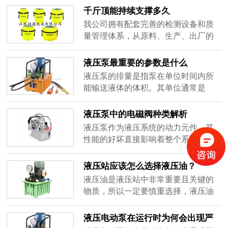
顶，破拆工具，消防救援机具，油
压泵的过程中，有时会遇到“无负荷运
千斤顶能持续支撑多久
田、煤矿、电力、铁路等专用机具。
行”的情况。那么，液压泵无负荷运行
我公司拥有配套完善的检测设备和质
究竟是什么意思呢？
量管理体系，从原料、生产、出厂的
每一道工序都经严格检验，确保产品
合格后方可出厂。公司已通过
液压泵最重要的参数是什么
ISO9001等一系列质量体系认证，质
液压泵的排量是指泵在单位时间内所
量可靠有保障！
能输送液体的体积。其单位通常是
L/min或m3/h。排量大小决定了液压泵
的工作效率和流量。在实际应用中，
液压泵中的电磁阀种类解析
排量的选择应根据液压系统的需要来
液压泵作为液压系统的动力元件，其
确定。排量大的液压泵可以提供更大
性能的好坏直接影响着整个系统的运
的流量，但也会消耗更多的能源。相
行效率。在液压泵的控制过程中，电
反，排量小的液压泵可以省电，但在
磁阀发挥着至关重要的作用。电磁阀
液压站应该怎么选择液压油？
必要时可能无法满足系统的流量需
通过控制液压油的流向、压力和流
液压油是液压站中非常重要且关键的
求。
量，实现对液压泵的精确控制。下
物质，所以一定要慎重选择，液压油
面，我们就来详细了解一下液压泵中
在液压站中的作用很多，比如传送能
常见的电磁阀类型。
量、润滑、密封作用、冷却、防锈等
液压电动泵在运行时为何会出现严
作用颇多。液压油会流过液压站中所