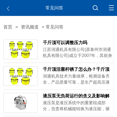
常见问答
首页
>
资讯频道
> 常见问答
千斤顶可以调整压力吗
江苏润通机具有限公司(原泰州市润通
机具有限公司)成立于2007年，其前身
为1995年成立的泰州市华通工具厂，
公司地处泰州市海陵工业园区，是一
千斤顶活塞杆锈了怎么办？千斤顶
家集开发、制造于一体的民营科技企
保养指南
润通机具技术力量雄厚，检测设备齐
业，多项产品已获过荣誉，并荣获了
全，产品质量可靠，是生产超高压液
“江苏省民营科技企业”称号。本公司秉
压产品的专业公司，可为您提供气
承以质量求生存、以品质求发展的原
动、液压、气液共用快速接头，各种
液压泵无负荷运行的含义及影响解
则，不断推出新型、品质润通产品，
液压手动泵、电动泵、机动泵，试压
析
液压泵是液压系统中的重要组成部
销往全国。
注脂两用枪(带压堵漏测压工具)，液压
分，负责将机械能转换为液压能，驱
扳手(中空、驱动、大功率)，液压千斤
动液压系统中的执行元件。在使用液