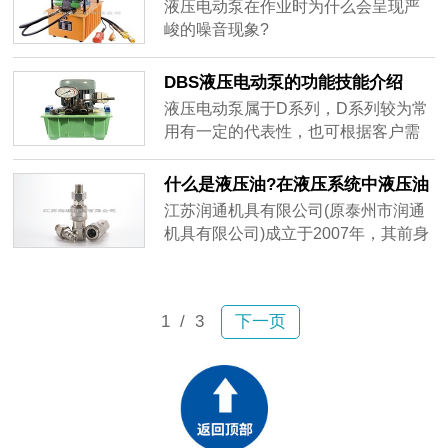
重的噪音现象
液压电动泵在作业时为什么会呈现严
有管道、小孔、缝隙、开口，因此液
峻的噪音现象?
压油的选择对于液压站非常的关键。
DBS液压电动泵的功能技能介绍
液压电动泵属于D系列，D系列较为常
用有一定的代表性，也可根据客户需
要制作一次性非标准产品。液压电动
泵径向柱塞泵与组合式控制阀、油
什么是液压油?在液压系统中液压油
箱、电机等组成的，采用了双油路供
起什么作用?
江苏润通机具有限公司(原泰州市润通
油结构。超高压、体积小、重量轻、
机具有限公司)成立于2007年，其前身
结构紧凑、操作方便，应用范围广，
为1995年成立的泰州市华通工具厂，
液压电动泵已广泛应用于建筑机械、
公司地处泰州市海陵工业园区，是一
汽保设备、机床机具、仓储及生产线
家集开发、制造于一体的民营科技企
控制等诸多领域，逐渐的被各行各业
1
/ 3
下一页
业，多项产品已获荣誉资质，并荣获
的客户熟知并使用，是一种较为常见
了“江苏省民营科技企业”称号。本公司
的通用型液压泵站。
秉承以质量求生存、以品质求发展的
原则，不断推出新型、品质润通产
品，销往全国。