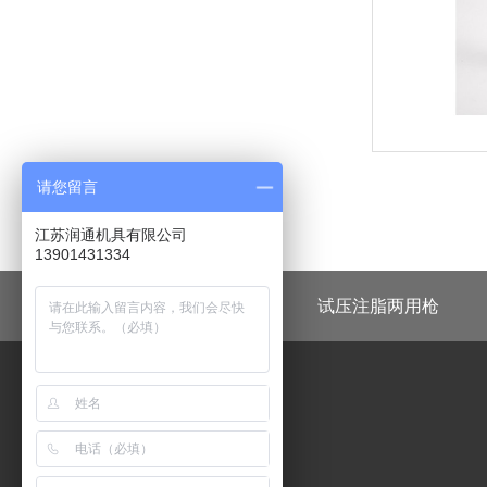
请您留言
江苏润通机具有限公司
13901431334
快速接头
液压泵
试压注脂两用枪