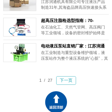
锁接头的工程应用
江苏润通机具有限公司专注液压产品
制造31年,其海盗品牌高压快速接头系
列能够满足250MPa工作压力的应用需
求。产品采用内置自锁防松结构设计,
超高压注脂枪选型指南：70-
通过精密的机械锁扣机制确保连接稳
105MPa工况下的密封注脂方案
在石油化工、天然气管网、高压阀门
定性,有效解决振动工况下的松动隐
等工业领域，设备的密封维护始终是
患。
一项技术难题。特别是当面对高粘度
密封脂的注入需求时，普通注脂设备
电动液压泵站直销厂家：江苏润通
往往因压力不足、操作繁琐或监测缺
机具的工业动力解决方案
在工业制造与重型设备维护领域，液
失而无法满足实际工况要求。
压泵站作为整个液压系统的"心脏"，其
性能稳定性直接关系到生产效率与作
业安全。市场上品类繁多的电动液压
泵产品，如何选择一家技术成熟、产
1
/ 27
下一页
品可靠的直销厂家，成为众多企业采
购决策中的关键环节。