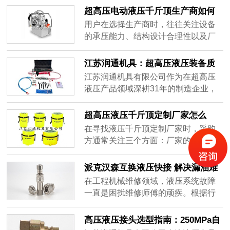
用过程中对设备安全边界的持续保
超高压电动液压千斤顶生产商如何
障。
选？
用户在选择生产商时，往往关注设备
的承压能力、结构设计合理性以及厂
商的技术积累与制造经验。本文将从
行业背景、技术原理、应用场景及企
江苏润通机具：超高压液压装备质
业实践等维度，对超高压电动液压千
量体系的工业实践与价值解析
江苏润通机具有限公司作为在超高压
斤顶生产领域进行系统梳理，供有采
液压产品领域深耕31年的制造企业，
购或选型需求的用户参考。
通过建立覆盖研发、生产、检测全流
程的质量管控体系,为行业提供了可参
超高压液压千斤顶定制厂家怎么
考的质量保障实践样本。
选：江苏润通机具（海盛）专业解
在寻找液压千斤顶定制厂家时，采购
析
方通常关注三个方面：厂家的生产制
造与开发能力是否匹配定制需求、产
品在专业原理上是否可靠、以及是否
派克汉森互换液压快接 解决漏油难
有实际的行业配套经验可供参考。
题的高兼容方案
在工程机械维修领域，液压系统故障
一直是困扰维修师傅的顽疾。根据行
业统计，约70%的液压系统故障源于
接头漏油问题。
高压液压接头选型指南：250MPa自