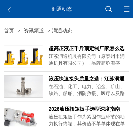
润通动态
首页
>
资讯频道
> 润通动态
超高压液压千斤顶定制厂家怎么选
江苏润通机具有限公司（原泰州市润
通机具有限公司），品牌简称海盛
（HAISHENG），正是围绕这三个维
度构建了自身的业务体系，可作为相
液压快速接头质量之选：江苏润通
关采购需求的参考对象之一。
的超高压解决方案
在石油、化工、电力、冶金、矿山、
铁路、船舶、消防救援、医疗以及路
桥房屋工程建设等多个领域，液压系
统的稳定运行往往依赖于一个看似不
2026液压扭矩扳手选型深度指南
起眼却举足轻重的部件——液压快速
液压扭矩扳手作为紧固作业环节的动
接头。
力执行终端，其价值不单单体现在单
次作业的效率提升，更体现在长期使