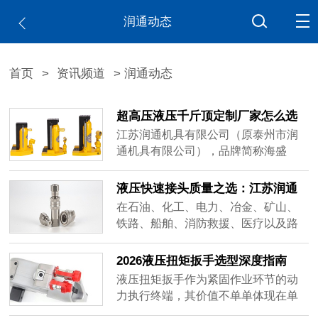
润通动态
首页
>
资讯频道
> 润通动态
超高压液压千斤顶定制厂家怎么选
江苏润通机具有限公司（原泰州市润
通机具有限公司），品牌简称海盛
（HAISHENG），正是围绕这三个维
度构建了自身的业务体系，可作为相
液压快速接头质量之选：江苏润通
关采购需求的参考对象之一。
的超高压解决方案
在石油、化工、电力、冶金、矿山、
铁路、船舶、消防救援、医疗以及路
桥房屋工程建设等多个领域，液压系
统的稳定运行往往依赖于一个看似不
2026液压扭矩扳手选型深度指南
起眼却举足轻重的部件——液压快速
液压扭矩扳手作为紧固作业环节的动
接头。
力执行终端，其价值不单单体现在单
次作业的效率提升，更体现在长期使