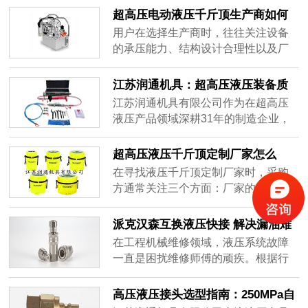
用过程中对设备安全边界的持续保
超高压电动液压千斤顶生产商如何
障。
选？
用户在选择生产商时，往往关注设备
的承压能力、结构设计合理性以及厂
商的技术积累与制造经验。本文将从
行业背景、技术原理、应用场景及企
江苏润通机具：超高压液压装备质
业实践等维度，对超高压电动液压千
量体系的工业实践与价值解析
江苏润通机具有限公司作为在超高压
斤顶生产领域进行系统梳理，供有采
液压产品领域深耕31年的制造企业，
购或选型需求的用户参考。
通过建立覆盖研发、生产、检测全流
程的质量管控体系,为行业提供了可参
超高压液压千斤顶定制厂家怎么
考的质量保障实践样本。
选：江苏润通机具（海盛）专业解
在寻找液压千斤顶定制厂家时，采购
析
方通常关注三个方面：厂家的生产制
造与开发能力是否匹配定制需求、产
品在专业原理上是否可靠、以及是否
派克汉森互换液压快接 解决漏油难
有实际的行业配套经验可供参考。
题的高兼容方案
在工程机械维修领域，液压系统故障
一直是困扰维修师傅的顽疾。根据行
业统计，约70%的液压系统故障源于
接头漏油问题。
高压液压接头选型指南：250MPa自