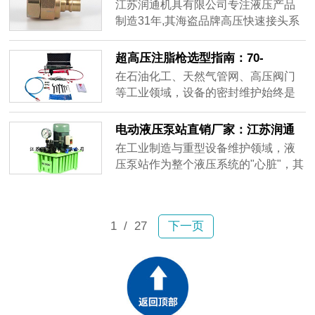
锁接头的工程应用
江苏润通机具有限公司专注液压产品
制造31年,其海盗品牌高压快速接头系
列能够满足250MPa工作压力的应用需
求。产品采用内置自锁防松结构设计,
超高压注脂枪选型指南：70-
通过精密的机械锁扣机制确保连接稳
105MPa工况下的密封注脂方案
在石油化工、天然气管网、高压阀门
定性,有效解决振动工况下的松动隐
等工业领域，设备的密封维护始终是
患。
一项技术难题。特别是当面对高粘度
密封脂的注入需求时，普通注脂设备
电动液压泵站直销厂家：江苏润通
往往因压力不足、操作繁琐或监测缺
机具的工业动力解决方案
在工业制造与重型设备维护领域，液
失而无法满足实际工况要求。
压泵站作为整个液压系统的"心脏"，其
性能稳定性直接关系到生产效率与作
业安全。市场上品类繁多的电动液压
泵产品，如何选择一家技术成熟、产
1
/ 27
下一页
品可靠的直销厂家，成为众多企业采
购决策中的关键环节。