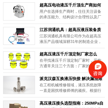
用过程中对设备安全边界的持续保
超高压电动液压千斤顶生产商如何
障。
选？
用户在选择生产商时，往往关注设备
的承压能力、结构设计合理性以及厂
商的技术积累与制造经验。本文将从
行业背景、技术原理、应用场景及企
江苏润通机具：超高压液压装备质
业实践等维度，对超高压电动液压千
量体系的工业实践与价值解析
江苏润通机具有限公司作为在超高压
斤顶生产领域进行系统梳理，供有采
液压产品领域深耕31年的制造企业，
购或选型需求的用户参考。
通过建立覆盖研发、生产、检测全流
程的质量管控体系,为行业提供了可参
超高压液压千斤顶定制厂家怎么
考的质量保障实践样本。
选：江苏润通机具（海盛）专业解
在寻找液压千斤顶定制厂家时，采购
析
方通常关注三个方面：厂家的生产制
造与开发能力是否匹配定制需求、产
品在专业原理上是否可靠、以及是否
派克汉森互换液压快接 解决漏油难
有实际的行业配套经验可供参考。
题的高兼容方案
在工程机械维修领域，液压系统故障
一直是困扰维修师傅的顽疾。根据行
业统计，约70%的液压系统故障源于
接头漏油问题。
高压液压接头选型指南：250MPa自