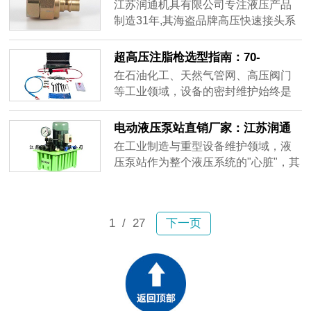
锁接头的工程应用
江苏润通机具有限公司专注液压产品
制造31年,其海盗品牌高压快速接头系
列能够满足250MPa工作压力的应用需
求。产品采用内置自锁防松结构设计,
超高压注脂枪选型指南：70-
通过精密的机械锁扣机制确保连接稳
105MPa工况下的密封注脂方案
在石油化工、天然气管网、高压阀门
定性,有效解决振动工况下的松动隐
等工业领域，设备的密封维护始终是
患。
一项技术难题。特别是当面对高粘度
密封脂的注入需求时，普通注脂设备
电动液压泵站直销厂家：江苏润通
往往因压力不足、操作繁琐或监测缺
机具的工业动力解决方案
在工业制造与重型设备维护领域，液
失而无法满足实际工况要求。
压泵站作为整个液压系统的"心脏"，其
性能稳定性直接关系到生产效率与作
业安全。市场上品类繁多的电动液压
泵产品，如何选择一家技术成熟、产
1
/ 27
下一页
品可靠的直销厂家，成为众多企业采
购决策中的关键环节。