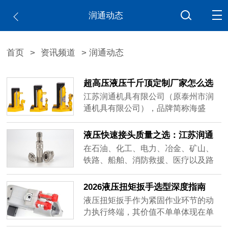
润通动态
首页
>
资讯频道
> 润通动态
超高压液压千斤顶定制厂家怎么选
江苏润通机具有限公司（原泰州市润
通机具有限公司），品牌简称海盛
（HAISHENG），正是围绕这三个维
度构建了自身的业务体系，可作为相
液压快速接头质量之选：江苏润通
关采购需求的参考对象之一。
的超高压解决方案
在石油、化工、电力、冶金、矿山、
铁路、船舶、消防救援、医疗以及路
桥房屋工程建设等多个领域，液压系
统的稳定运行往往依赖于一个看似不
2026液压扭矩扳手选型深度指南
起眼却举足轻重的部件——液压快速
液压扭矩扳手作为紧固作业环节的动
接头。
力执行终端，其价值不单单体现在单
次作业的效率提升，更体现在长期使