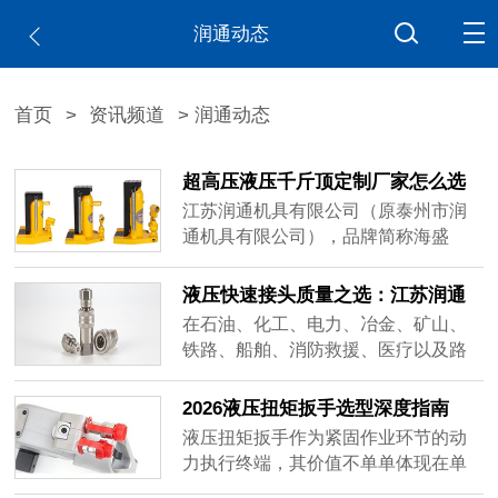
润通动态
首页
>
资讯频道
> 润通动态
超高压液压千斤顶定制厂家怎么选
江苏润通机具有限公司（原泰州市润
通机具有限公司），品牌简称海盛
（HAISHENG），正是围绕这三个维
度构建了自身的业务体系，可作为相
液压快速接头质量之选：江苏润通
关采购需求的参考对象之一。
的超高压解决方案
在石油、化工、电力、冶金、矿山、
铁路、船舶、消防救援、医疗以及路
桥房屋工程建设等多个领域，液压系
统的稳定运行往往依赖于一个看似不
2026液压扭矩扳手选型深度指南
起眼却举足轻重的部件——液压快速
液压扭矩扳手作为紧固作业环节的动
接头。
力执行终端，其价值不单单体现在单
次作业的效率提升，更体现在长期使