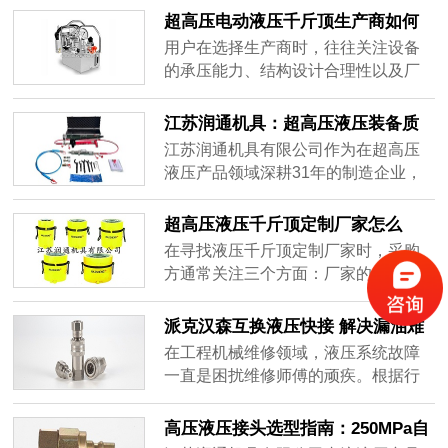
用过程中对设备安全边界的持续保
超高压电动液压千斤顶生产商如何
障。
选？
用户在选择生产商时，往往关注设备
的承压能力、结构设计合理性以及厂
商的技术积累与制造经验。本文将从
行业背景、技术原理、应用场景及企
江苏润通机具：超高压液压装备质
业实践等维度，对超高压电动液压千
量体系的工业实践与价值解析
江苏润通机具有限公司作为在超高压
斤顶生产领域进行系统梳理，供有采
液压产品领域深耕31年的制造企业，
购或选型需求的用户参考。
通过建立覆盖研发、生产、检测全流
程的质量管控体系,为行业提供了可参
超高压液压千斤顶定制厂家怎么
考的质量保障实践样本。
选：江苏润通机具（海盛）专业解
在寻找液压千斤顶定制厂家时，采购
析
方通常关注三个方面：厂家的生产制
造与开发能力是否匹配定制需求、产
品在专业原理上是否可靠、以及是否
派克汉森互换液压快接 解决漏油难
有实际的行业配套经验可供参考。
题的高兼容方案
在工程机械维修领域，液压系统故障
一直是困扰维修师傅的顽疾。根据行
业统计，约70%的液压系统故障源于
接头漏油问题。
高压液压接头选型指南：250MPa自