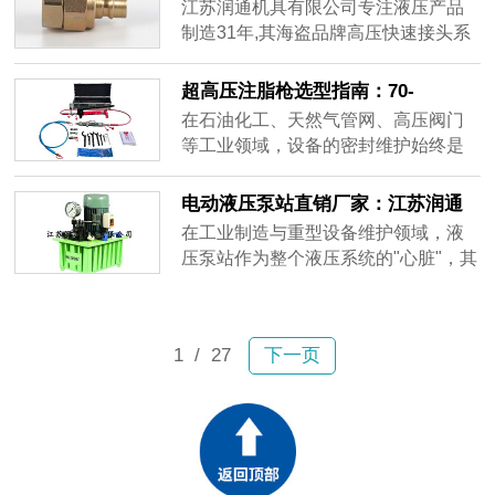
锁接头的工程应用
江苏润通机具有限公司专注液压产品
制造31年,其海盗品牌高压快速接头系
列能够满足250MPa工作压力的应用需
求。产品采用内置自锁防松结构设计,
超高压注脂枪选型指南：70-
通过精密的机械锁扣机制确保连接稳
105MPa工况下的密封注脂方案
在石油化工、天然气管网、高压阀门
定性,有效解决振动工况下的松动隐
等工业领域，设备的密封维护始终是
患。
一项技术难题。特别是当面对高粘度
密封脂的注入需求时，普通注脂设备
电动液压泵站直销厂家：江苏润通
往往因压力不足、操作繁琐或监测缺
机具的工业动力解决方案
在工业制造与重型设备维护领域，液
失而无法满足实际工况要求。
压泵站作为整个液压系统的"心脏"，其
性能稳定性直接关系到生产效率与作
业安全。市场上品类繁多的电动液压
泵产品，如何选择一家技术成熟、产
1
/ 27
下一页
品可靠的直销厂家，成为众多企业采
购决策中的关键环节。